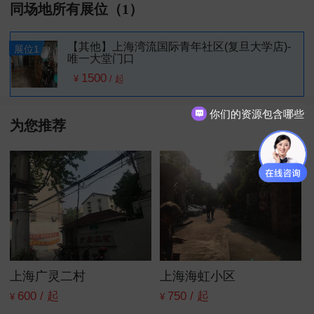
同场地所有展位（1）
【其他】上海湾流国际青年社区(复旦大学店)-
展位1
唯一大堂门口
1500
¥
/
起
你们的资源包含哪些
价格是怎样的呢
为您推荐
上海广灵二村
上海海虹小区
600 / 起
750 / 起
¥
¥