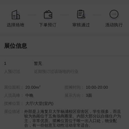
展位信息
1
暂无
人预订过
近期预订过该场地的行业
2
展位面积：
20.00m
摆摊时间：
10:00-20:00
人流高峰：
中晚
展示方向：
3面
摆摊位置：
大厅/大堂(室内)
展位描述：
外部是上海复旦大学杨浦校区宿舍区，学生很多，而且
较为热闹位于五角场商圈里。内部大部分以白领住户为
主，非常优质。摆摊位置位于唯一出入口处，物业配
合，有一些创意互动性活动非常适合。