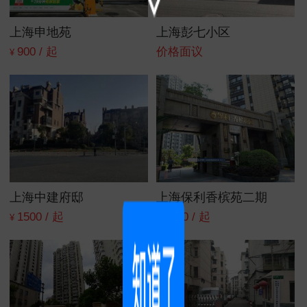
上海申地苑
上海彭七小区
900 / 起
价格面议
¥
上海中建府邸
上海保利香槟苑二期
1500 / 起
2500 / 起
¥
¥