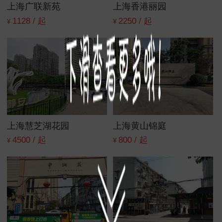
上海广联新苑
上海香港丽园
1128 / 起
2250 / 起
¥
¥
上海慧芝湖花园
上海黄山锦庭
4500 / 起
800 / 起
¥
¥