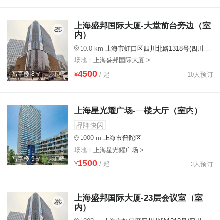
上海盛邦国际大厦-大堂前台旁边（室
内）
10.0 km
上海市虹口区四川北路1318号(四川北路地铁站2号口旁)
场地：
上海盛邦国际大厦 >
4500
写字楼·8㎡
¥
/ 起
10人预订
上海星光耀广场-一楼大厅（室内）
品牌快闪
1000 m
上海市普陀区
场地：
上海星光耀广场 >
写字楼·9㎡
1500
¥
/ 起
3人预订
上海盛邦国际大厦-23层会议室（室
内）