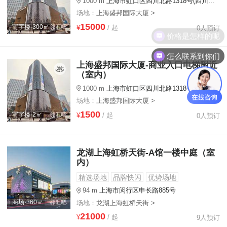
1000 m
上海市虹口区四川北路1318号(四川北路地铁站2号口旁)
场地：
上海盛邦国际大厦 >
15000
写字楼·300㎡
¥
/ 起
0人预订
怎么联系到你们
上海盛邦国际大厦-商业入口电梯附近
（室内）
1000 m
上海市虹口区四川北路1318号(四川北路地铁站2号口旁)
场地：
上海盛邦国际大厦 >
1500
写字楼·2㎡
¥
/ 起
0人预订
龙湖上海虹桥天街-A馆一楼中庭（室
内）
精选场地
品牌快闪
优势场地
94 m
上海市闵行区申长路885号
商场·360㎡
场地：
龙湖上海虹桥天街 >
21000
¥
/ 起
9人预订