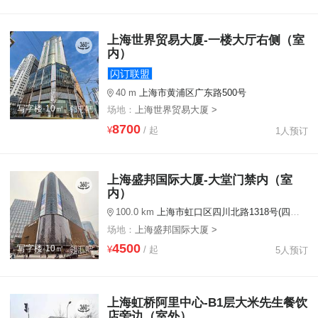
上海世界贸易大厦-一楼大厅右侧（室
内）
闪订联盟
40 m
上海市黄浦区广东路500号
写字楼·10㎡
场地：
上海世界贸易大厦 >
8700
¥
/ 起
1人预订
上海盛邦国际大厦-大堂门禁内（室
内）
100.0 km
上海市虹口区四川北路1318号(四川北路地铁站2号口旁)
场地：
上海盛邦国际大厦 >
4500
写字楼·10㎡
¥
/ 起
5人预订
上海虹桥阿里中心-B1层大米先生餐饮
店旁边（室外）